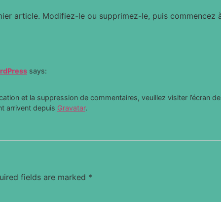
ier article. Modifiez-le ou supprimez-le, puis commencez à 
rdPress
says:
cation et la suppression de commentaires, veuillez visiter l’écran
t arrivent depuis
Gravatar
.
uired fields are marked
*